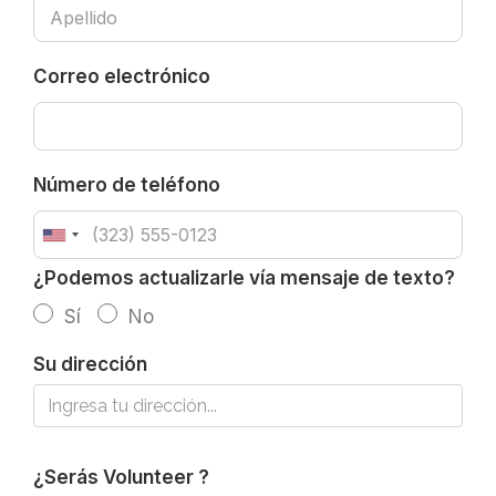
Correo electrónico
Número de teléfono
¿Podemos
¿Podemos actualizarle vía mensaje de texto?
actualizarle
Sí
No
vía
Su dirección
mensaje
de
texto?
¿Serás
¿Serás Volunteer ?